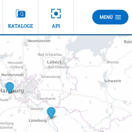
MENÜ
E
KATALOGE
API