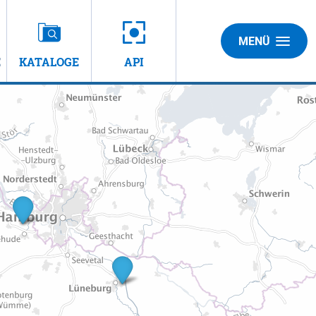
MENÜ
E
KATALOGE
API