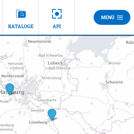
MENÜ
E
KATALOGE
API