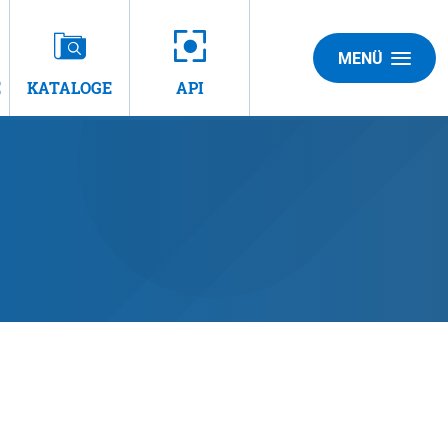
MENÜ
E
KATALOGE
API