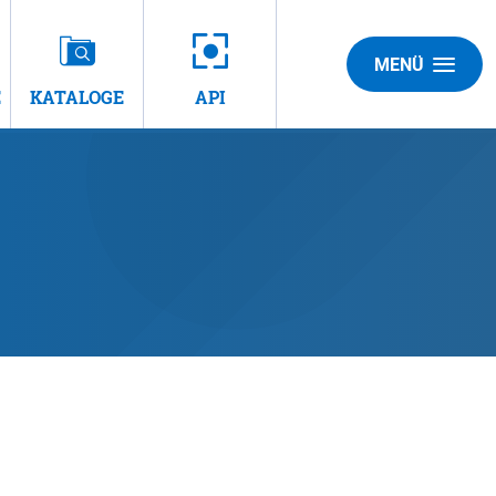
MENÜ
E
KATALOGE
API