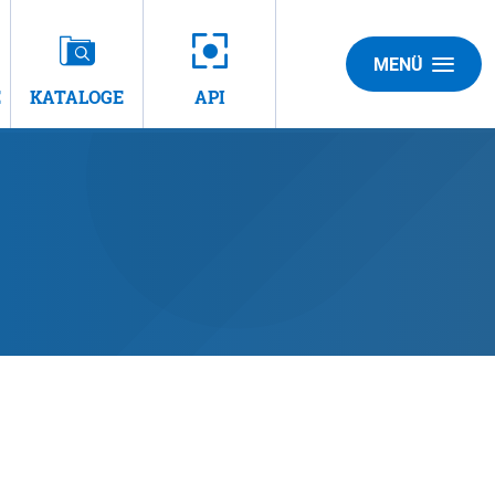
MENÜ
E
KATALOGE
API