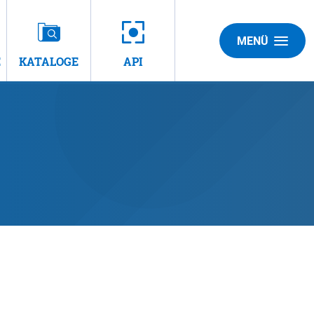
MENÜ
E
KATALOGE
API