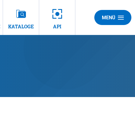
MENÜ
E
KATALOGE
API