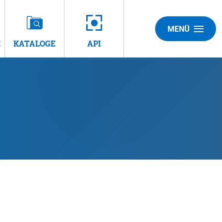
MENÜ
E
KATALOGE
API