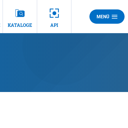
MENÜ
E
KATALOGE
API