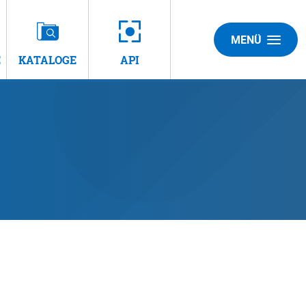
MENÜ
E
KATALOGE
API