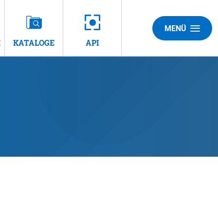
MENÜ
E
KATALOGE
API