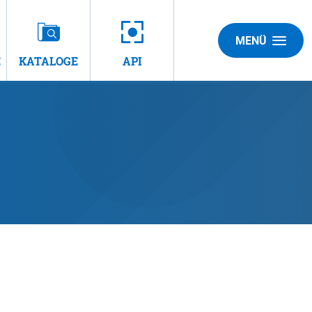
MENÜ
E
KATALOGE
API