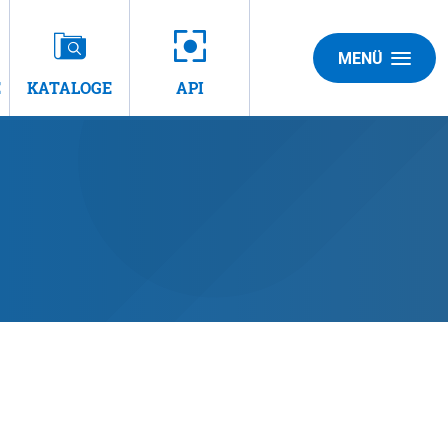
MENÜ
E
KATALOGE
API