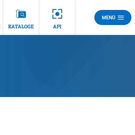
MENÜ
E
KATALOGE
API