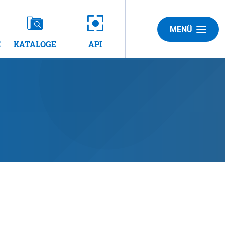
MENÜ
E
KATALOGE
API