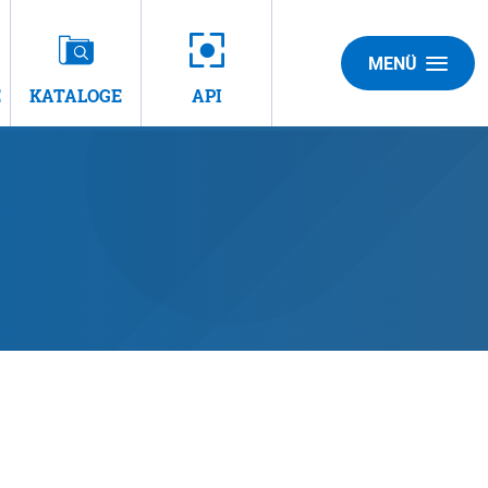
MENÜ
E
KATALOGE
API