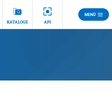
MENÜ
E
KATALOGE
API