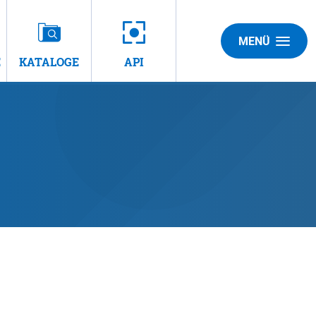
MENÜ
E
KATALOGE
API