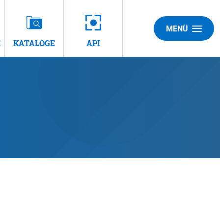
MENÜ
E
KATALOGE
API