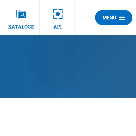
MENÜ
E
KATALOGE
API