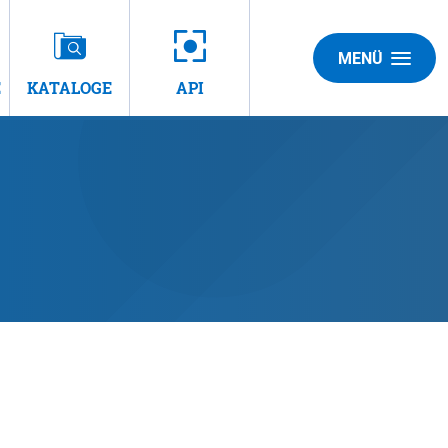
MENÜ
E
KATALOGE
API