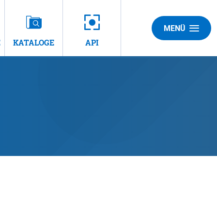
MENÜ
E
KATALOGE
API