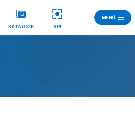
MENÜ
E
KATALOGE
API