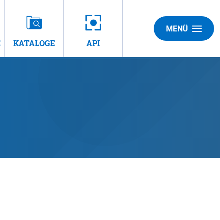
MENÜ
E
KATALOGE
API