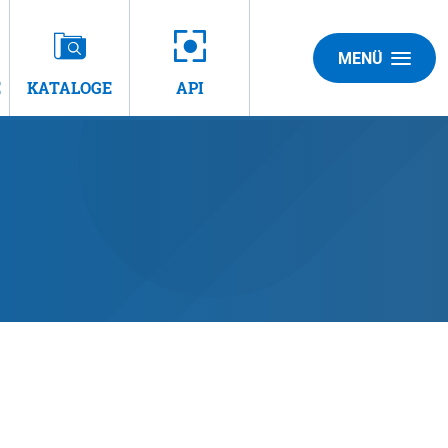
MENÜ
E
KATALOGE
API