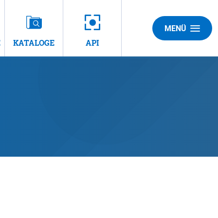
MENÜ
E
KATALOGE
API