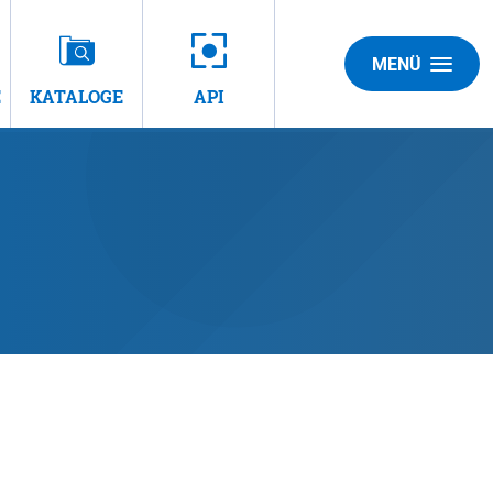
MENÜ
E
KATALOGE
API