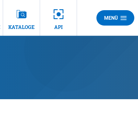
MENÜ
E
KATALOGE
API