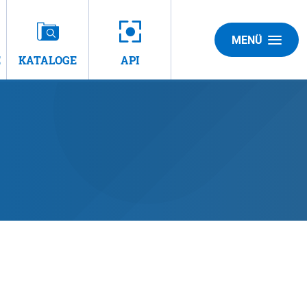
MENÜ
E
KATALOGE
API