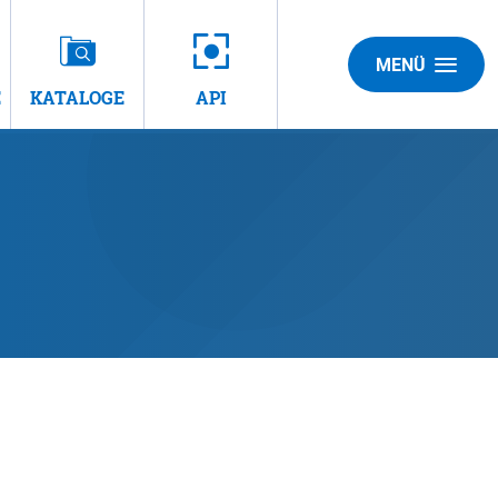
MENÜ
E
KATALOGE
API