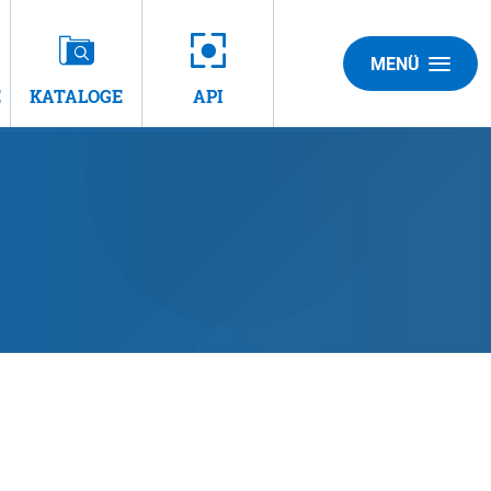
MENÜ
E
KATALOGE
API