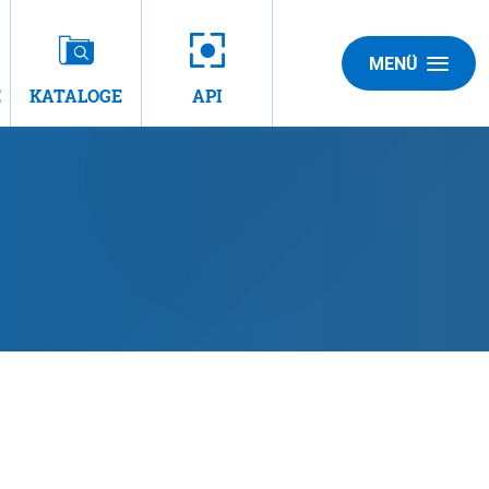
MENÜ
E
KATALOGE
API