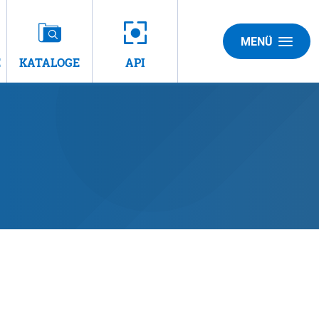
MENÜ
E
KATALOGE
API