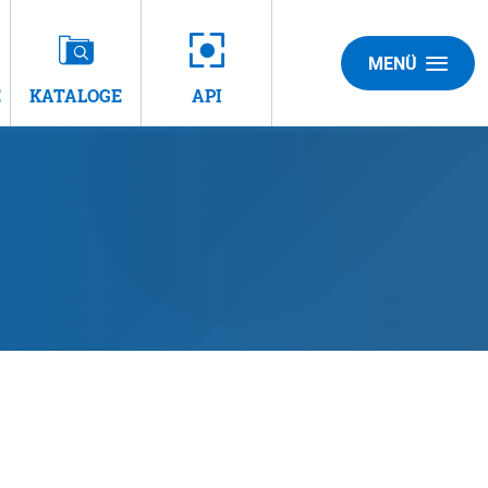
MENÜ
E
KATALOGE
API