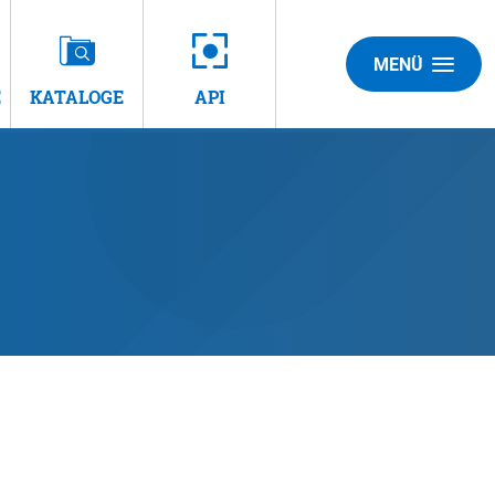
MENÜ
E
KATALOGE
API