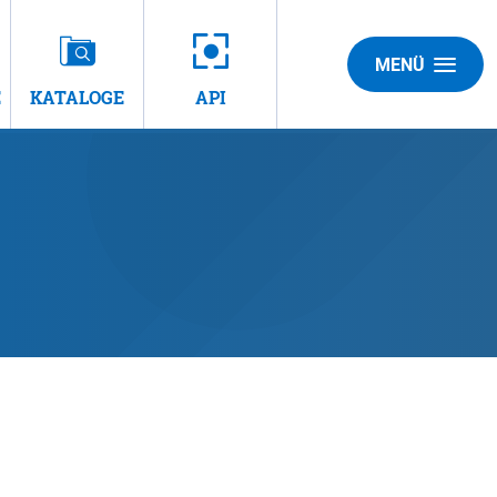
MENÜ
E
KATALOGE
API