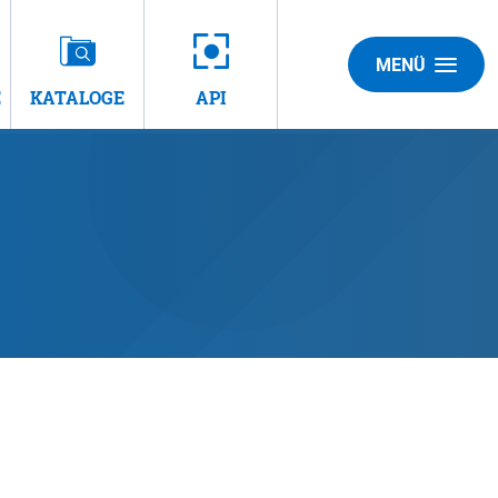
MENÜ
E
KATALOGE
API