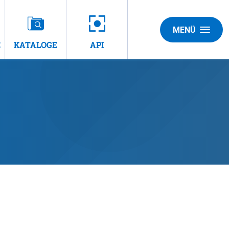
MENÜ
E
KATALOGE
API