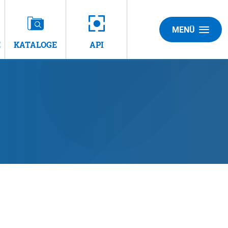
MENÜ
E
KATALOGE
API