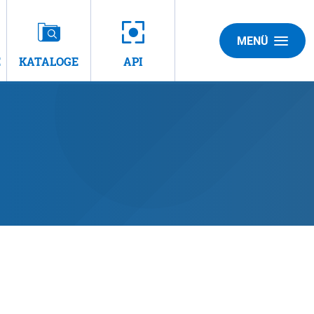
MENÜ
E
KATALOGE
API