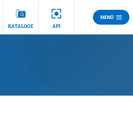
MENÜ
E
KATALOGE
API