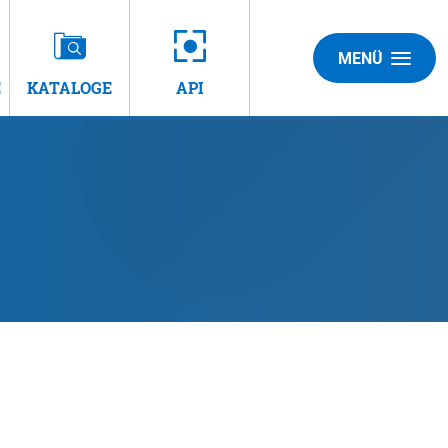
MENÜ
E
KATALOGE
API