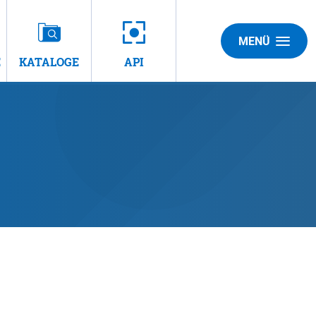
MENÜ
E
KATALOGE
API