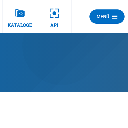
MENÜ
E
KATALOGE
API