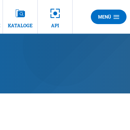
MENÜ
E
KATALOGE
API