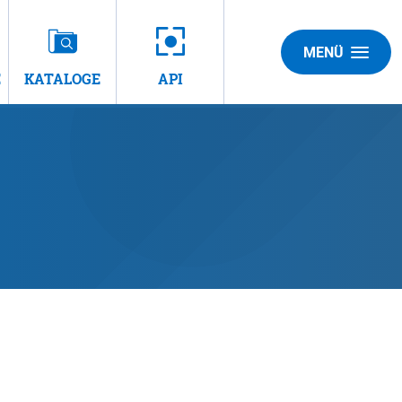
MENÜ
E
KATALOGE
API