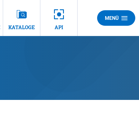
MENÜ
E
KATALOGE
API