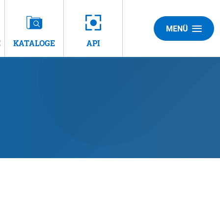
MENÜ
E
KATALOGE
API