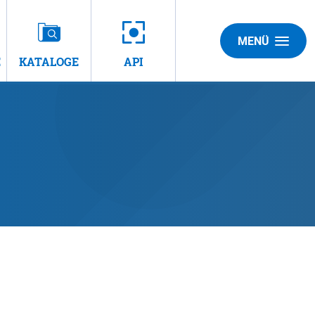
MENÜ
E
KATALOGE
API